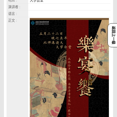
地点 :
大学会堂
演讲者 :
语言 :
正文 :
返回上一级