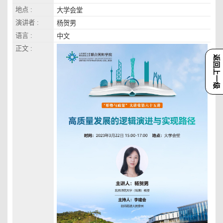
地点 :
大学会堂
演讲者 :
杨贺男
语言 :
中文
正文 :
返回上一级