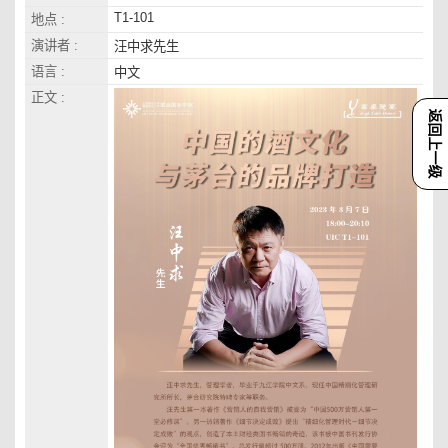
T1-101
地点 :
演讲者 :
汪中求先生
语言 :
中文
正文 :
返回上一级