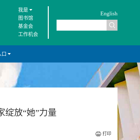
我是
English
图书馆
基金会
工作机会
入口
家绽放“她”力量
打印