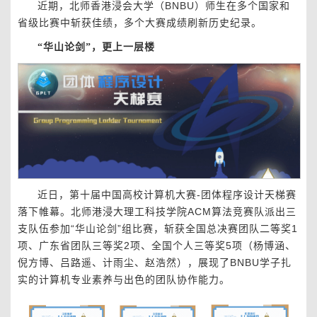
近期，北师香港浸会大学（BNBU）师生在多个国家和
省级比赛中斩获佳绩，多个大赛成绩刷新历史纪录。
“
华山论剑
”
，更上一层楼
近日，第十届中国高校计算机大赛-团体程序设计天梯赛
落下帷幕。北师港浸大理工科技学院ACM算法竞赛队派出三
支队伍参加“华山论剑”组比赛，斩获全国总决赛团队二等奖1
项、广东省团队三等奖2项、全国个人三等奖5项（杨博涵、
倪方博、吕路遥、计雨尘、赵浩然），展现了BNBU学子扎
实的计算机专业素养与出色的团队协作能力。